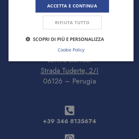
ACCETTA E CONTINUA
RIFIUTA TUTTO
SCOPRI DI PIÙ E PERSONALIZZA
Il nostro salone è a pochi passi dal
Cookie Policy
centro storico:
Strada Tuderte, 2/i
06126 – Perugia
+39 346 8135674