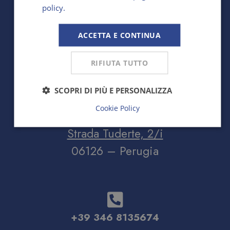
policy.
ACCETTA E CONTINUA
RIFIUTA TUTTO
SCOPRI DI PIÙ E PERSONALIZZA
Il nostro salone è a pochi passi dal
Cookie Policy
centro storico:
Strada Tuderte, 2/i
06126 – Perugia
+39 346 8135674