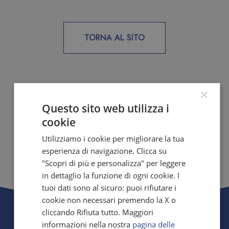
TORNA AL SITO
×
Questo sito web utilizza i
cookie
Hai bisogno di taglio
barba o capelli?
Utilizziamo i cookie per migliorare la tua
esperienza di navigazione. Clicca su
"Scopri di più e personalizza" per leggere
in dettaglio la funzione di ogni cookie. I
PRENOTA ORA
tuoi dati sono al sicuro: puoi rifiutare i
cookie non necessari premendo la X o
cliccando Rifiuta tutto. Maggiori
informazioni nella nostra
pagina delle