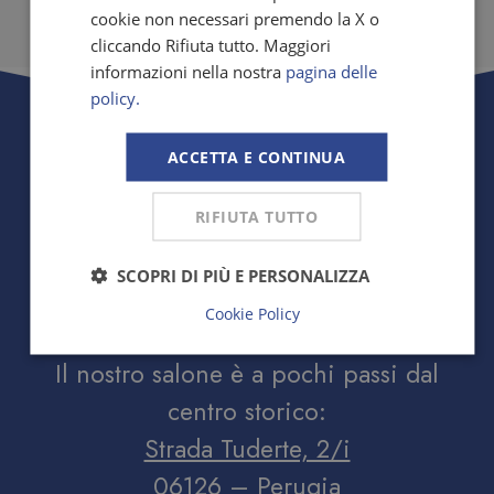
cookie non necessari premendo la X o
cliccando Rifiuta tutto. Maggiori
PRENOTA ORA
informazioni nella nostra
pagina delle
policy.
ACCETTA E CONTINUA
RIFIUTA TUTTO
SCOPRI DI PIÙ E PERSONALIZZA
Cookie Policy
Il nostro salone è a pochi passi dal
centro storico:
Strada Tuderte, 2/i
06126 – Perugia