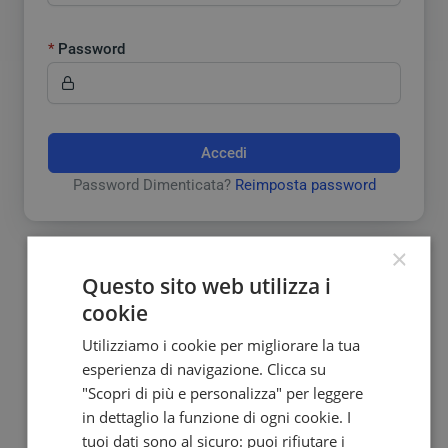
Password
Accedi
Password Dimenticata?
Reimposta password
×
Questo sito web utilizza i
cookie
Utilizziamo i cookie per migliorare la tua
esperienza di navigazione. Clicca su
Hai bisogno di taglio
"Scopri di più e personalizza" per leggere
in dettaglio la funzione di ogni cookie. I
barba o capelli?
tuoi dati sono al sicuro: puoi rifiutare i